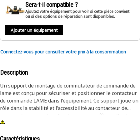
Sera-t-il compatible ?
Ajoutez votre équipement pour voir si cette pièce convient
ou si des options de réparation sont disponibles.
Ajouter un équipement
Connectez-vous pour consulter votre prix à la consommation
Description
Un support de montage de commutateur de commande de
lame est conçu pour sécuriser et positionner le contacteur
de commande LAME dans l’équipement. Ce support joue un
rôle dans la stabilité et l’accessibilité au contacteur de
commande, assurant un fonctionnement efficace. Il est
conçu pour résister aux rigueurs de différentes
applications tout en facilitant le fonctionnement optimal
des mécanismes de contrôle de la LAME.
Caractéristiques