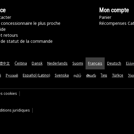
nce
Mon compte
acter
Panier
 concessionnaire le plus proche
Récompenses Ca
ide
t retours
de statut de la commande
體中文
Čeština
Dansk
Nederlands
Suomi
Français
Deutsch
Ελλη
ă
Русский
Español (Latino)
Svenska
தமிழ்
తెలుగు
ไทย
Türkçe
Укр
es cookies
itions juridiques