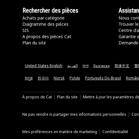
Rechercher des pièces
Assista
Achats par catégorie
Nous cont
Diagramme des pièces
Trouver le
SIS
Centre d'a
A propos des pièces Cat
Garantie e
Plan du site
Demande 
United States English
العربية
বাংলা
Български
简体中文
繁
ಕನ್ನಡ
한국어
Norsk
Polski
Português Do Brasil
Român
À propos de Cat
Plan du site
Mettre à jour les paramètres d
Ne pas vendre ni partager mes informations personnelles
Cond
Mes préférences en matière de marketing
Confidentialité