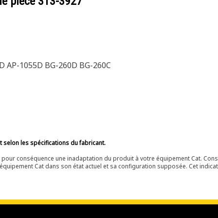
de pièce
313-3927
0D AP-1055D BG-260D BG-260C
selon les spécifications du fabricant.
ir pour conséquence une inadaptation du produit à votre équipement Cat. Cons
équipement Cat dans son état actuel et sa configuration supposée. Cet indicat