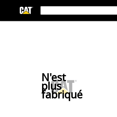
N'est
plus
fabriqué