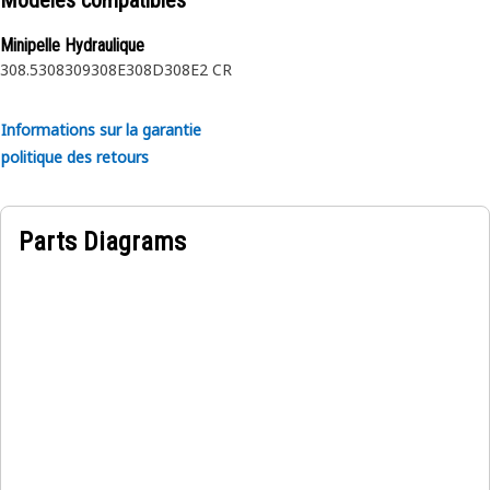
Modèles compatibles
Minipelle Hydraulique
308.5
308
309
308E
308D
308E2 CR
Informations sur la garantie
politique des retours
Parts Diagrams