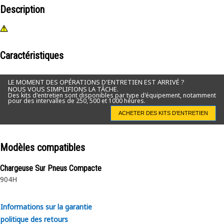
Description
Caractéristiques
LE MOMENT DES OPÉRATIONS D'ENTRETIEN EST ARRIVÉ ?
NOUS VOUS SIMPLIFIONS LA TÂCHE.
Des kits d'entretien sont disponibles par type d'équipement, notamment
pour des intervalles de 250, 500 et 1000 heures.
ACHETER DES KITS D'ENTRETIEN
Modèles compatibles
Chargeuse Sur Pneus Compacte
904H
Informations sur la garantie
politique des retours