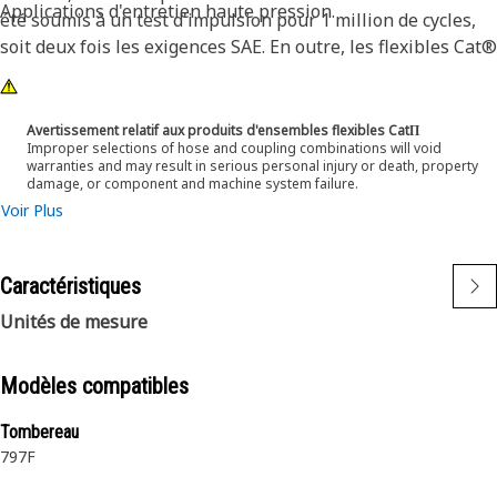
Applications d'entretien haute pression.
été soumis à un test d'impulsion pour 1 million de cycles,
soit deux fois les exigences SAE. En outre, les flexibles Cat®
XT ES sont conçus pour être utilisés à la moitié de l'angle
de courbure SAE. Ce qui signifie qu'ils se courbent mieux
dans les endroits étroits et réduisent la longueur de
Avertissement relatif aux produits d'ensembles flexibles CatΠ
Improper selections of hose and coupling combinations will void
flexible nécessaire. Ces caractéristiques garantissent une
warranties and may result in serious personal injury or death, property
installation simplifiée, une durée de vie élevée et une
damage, or component and machine system failure.
excellente fiabilité.
Voir Plus
Caractéristiques
Unités de mesure
Modèles compatibles
Tombereau
797F