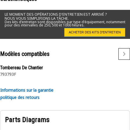
LE MOMENT DES OPÉRATIONS D'ENTRETIEN EST ARRIVÉ ?
NOUS VOUS SIMPLIFIONS LA TÂCHE.
Des kits d'entretien sont disponibles par type d'équipement, notamment
pour des intervalles de 250, 500 et 1000 heures.
ACHETER DES KITS D'ENTRETIEN
Modèles compatibles
Tombereau De Chantier
793
793F
Informations sur la garantie
politique des retours
Parts Diagrams