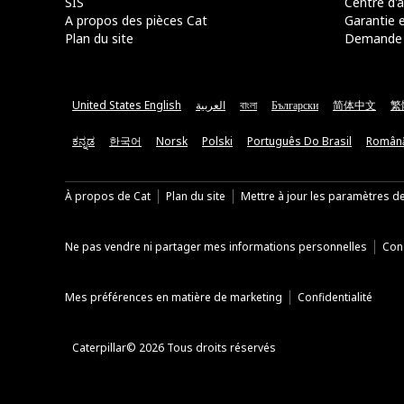
SIS
Centre d'a
A propos des pièces Cat
Garantie e
Plan du site
Demande 
United States English
العربية
বাংলা
Български
简体中文
繁
ಕನ್ನಡ
한국어
Norsk
Polski
Português Do Brasil
Român
À propos de Cat
Plan du site
Mettre à jour les paramètres d
Ne pas vendre ni partager mes informations personnelles
Cond
Mes préférences en matière de marketing
Confidentialité
Caterpillar© 2026 Tous droits réservés