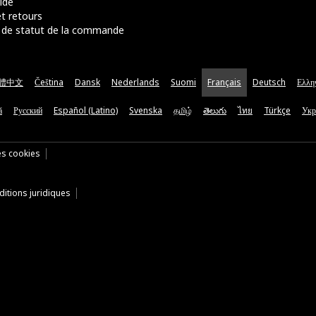
ide
t retours
de statut de la commande
體中文
Čeština
Dansk
Nederlands
Suomi
Français
Deutsch
Ελλη
ă
Русский
Español (Latino)
Svenska
தமிழ்
తెలుగు
ไทย
Türkçe
Укр
es cookies
itions juridiques