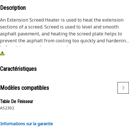
Description
An Extension Screed Heater is used to heat the extension
sections of a screed. Screed is used to level and smooth
asphalt pavement, and heating the screed plate helps to
prevent the asphalt from cooling too quickly and hardening
before it is properly compacted.
Attributes:
• Heat the screed material before it is placed
Caractéristiques
• Withstands the harsh operating conditions
Modèles compatibles
Applications:
An Extension Screed Heater is used to create a uniform
Table De Finisseur
temperature throughout the screed.
AS2302
Informations sur la garantie