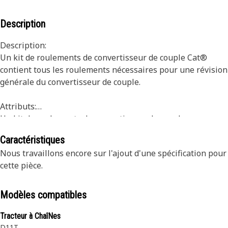
Description
Description:
Un kit de roulements de convertisseur de couple Cat®
contient tous les roulements nécessaires pour une révision
générale du convertisseur de couple.
Attributs:
Un kit de roulements de convertisseur de couple vous
permet de commander tous les roulements sous un seul
Caractéristiques
numéro de pièce à un prix réduit.
Nous travaillons encore sur l'ajout d'une spécification pour
cette pièce.
Application recommandée :
Toutes les applications
Modèles compatibles
Tracteur à ChaîNes
D11T