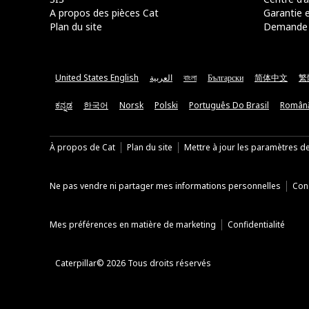
A propos des pièces Cat
Garantie e
Plan du site
Demande 
United States English
العربية
বাংলা
Български
简体中文
繁
ಕನ್ನಡ
한국어
Norsk
Polski
Português Do Brasil
Român
À propos de Cat
Plan du site
Mettre à jour les paramètres d
Ne pas vendre ni partager mes informations personnelles
Cond
Mes préférences en matière de marketing
Confidentialité
Caterpillar© 2026 Tous droits réservés