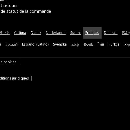
t retours
de statut de la commande
體中文
Čeština
Dansk
Nederlands
Suomi
Français
Deutsch
Ελλη
ă
Русский
Español (Latino)
Svenska
தமிழ்
తెలుగు
ไทย
Türkçe
Укр
es cookies
itions juridiques