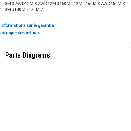
140M 3 AWD
12M 3 AWD
12M 3
160M 2
12M 2
160M 3 AWD
160M 3
140M 3
140M 2
120M 2
Informations sur la garantie
politique des retours
Parts Diagrams