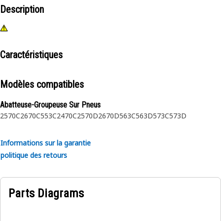
Description
Caractéristiques
Modèles compatibles
Abatteuse-Groupeuse Sur Pneus
2570C
2670C
553C
2470C
2570D
2670D
563C
563D
573C
573D
Informations sur la garantie
politique des retours
Parts Diagrams