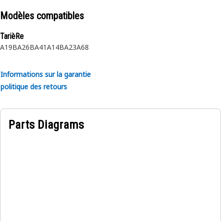
Modèles compatibles
TarièRe
A19B
A26B
A41
A14B
A23
A68
Informations sur la garantie
politique des retours
Parts Diagrams