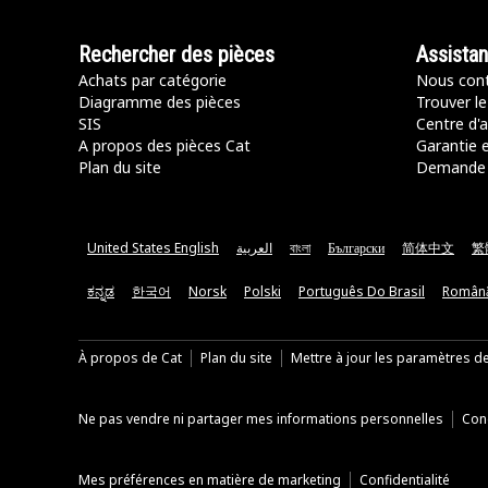
Rechercher des pièces
Assista
Achats par catégorie
Nous cont
Diagramme des pièces
Trouver le
SIS
Centre d'a
A propos des pièces Cat
Garantie e
Plan du site
Demande 
United States English
العربية
বাংলা
Български
简体中文
繁
ಕನ್ನಡ
한국어
Norsk
Polski
Português Do Brasil
Român
À propos de Cat
Plan du site
Mettre à jour les paramètres d
Ne pas vendre ni partager mes informations personnelles
Cond
Mes préférences en matière de marketing
Confidentialité