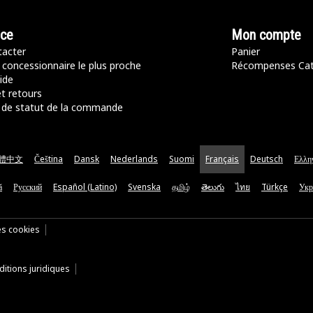
nce
Mon compte
acter
Panier
 concessionnaire le plus proche
Récompenses Ca
ide
t retours
de statut de la commande
體中文
Čeština
Dansk
Nederlands
Suomi
Français
Deutsch
Ελλη
ă
Русский
Español (Latino)
Svenska
தமிழ்
తెలుగు
ไทย
Türkçe
Укр
es cookies
itions juridiques