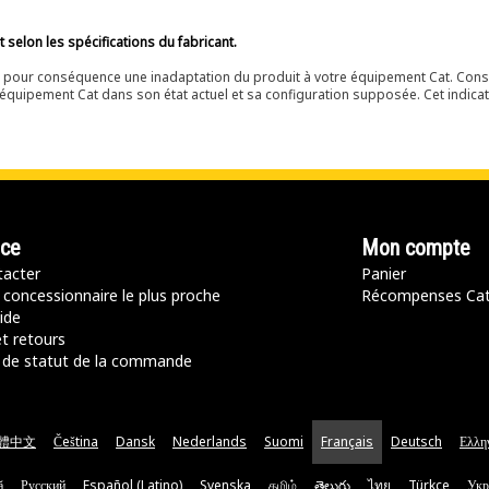
selon les spécifications du fabricant.
ir pour conséquence une inadaptation du produit à votre équipement Cat. Cons
équipement Cat dans son état actuel et sa configuration supposée. Cet indicat
nce
Mon compte
acter
Panier
 concessionnaire le plus proche
Récompenses Ca
ide
t retours
de statut de la commande
體中文
Čeština
Dansk
Nederlands
Suomi
Français
Deutsch
Ελλη
ă
Русский
Español (Latino)
Svenska
தமிழ்
తెలుగు
ไทย
Türkçe
Укр