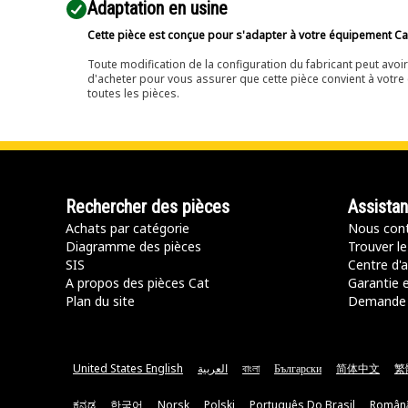
Adaptation en usine
Cette pièce est conçue pour s'adapter à votre équipement Cat 
Toute modification de la configuration du fabricant peut avo
d'acheter pour vous assurer que cette pièce convient à votre 
toutes les pièces.
Rechercher des pièces
Assista
Achats par catégorie
Nous cont
Diagramme des pièces
Trouver le
SIS
Centre d'a
A propos des pièces Cat
Garantie e
Plan du site
Demande 
United States English
العربية
বাংলা
Български
简体中文
繁
ಕನ್ನಡ
한국어
Norsk
Polski
Português Do Brasil
Român