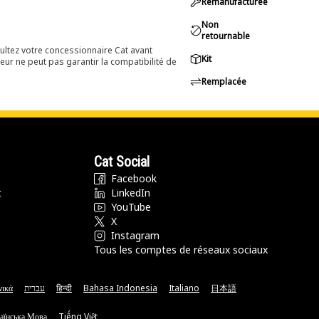
Remanufacturée
Non
retournable
ultez votre concessionnaire Cat avant
Kit
eur ne peut pas garantir la compatibilité de
Remplacée
Cat Social
Facebook
t
LinkedIn
YouTube
X
Instagram
Tous les comptes de réseaux sociaux
νικά
עברית
हिन्दी
Bahasa Indonesia
Italiano
日本語
аїнська Мова
Tiếng Việt