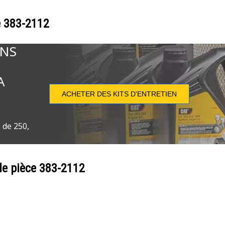
e
383-2112
ONS
A
ACHETER DES KITS D'ENTRETIEN
 de 250,
de pièce
383-2112