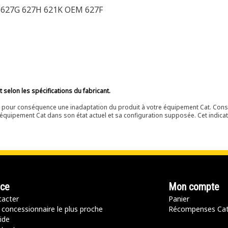
C 627G 627H 621K OEM 627F
selon les spécifications du fabricant.
ir pour conséquence une inadaptation du produit à votre équipement Cat. Cons
équipement Cat dans son état actuel et sa configuration supposée. Cet indicat
nce
Mon compte
acter
Panier
 concessionnaire le plus proche
Récompenses Ca
ide