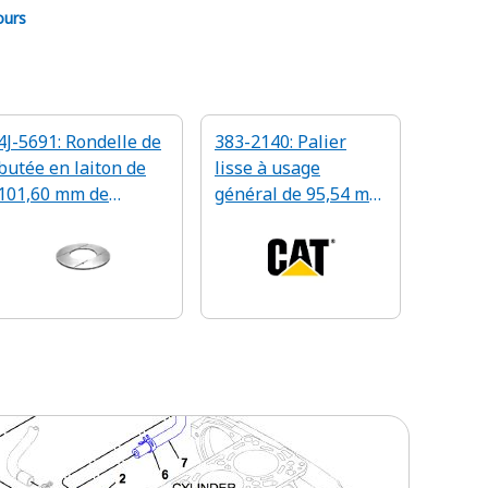
ours
4J-5691: Rondelle de
383-2140: Palier
butée en laiton de
lisse à usage
101,60 mm de
général de 95,54 mm
diamètre interne
de diamètre
intérieur