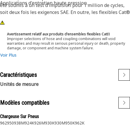
Applications d'entretien haute pression.
été soumis à un test d'impulsion pour 1 million de cycles,
soit deux fois les exigences SAE. En outre, les flexibles Cat®
XT ES sont conçus pour être utilisés à la moitié de l'angle
de courbure SAE. Ce qui signifie qu'ils se courbent mieux
dans les endroits étroits et réduisent la longueur de
Avertissement relatif aux produits d'ensembles flexibles CatΠ
Improper selections of hose and coupling combinations will void
flexible nécessaire. Ces caractéristiques garantissent une
warranties and may result in serious personal injury or death, property
installation simplifiée, une durée de vie élevée et une
damage, or component and machine system failure.
excellente fiabilité.
Voir Plus
Caractéristiques
Unités de mesure
Modèles compatibles
Chargeuse Sur Pneus
962
950
938M
924K
926M
930K
930M
950K
962K