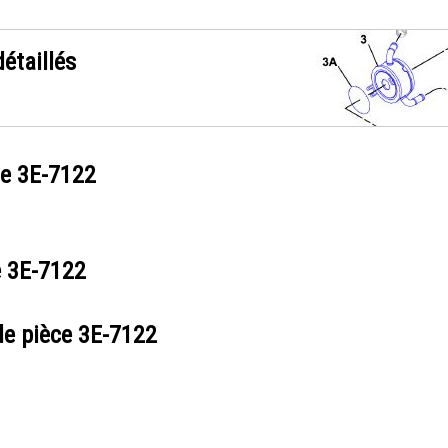
étaillés
ce
3E-7122
e
3E-7122
de pièce
3E-7122