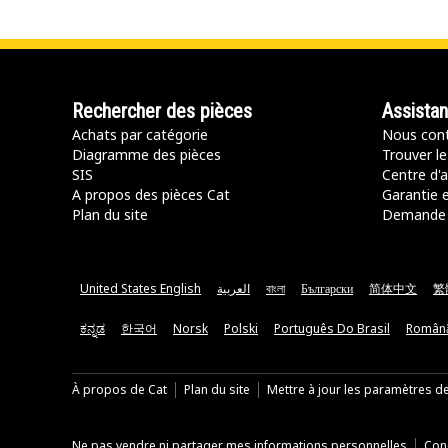
Rechercher des pièces
Assista
Achats par catégorie
Nous cont
Diagramme des pièces
Trouver le
SIS
Centre d'a
A propos des pièces Cat
Garantie e
Plan du site
Demande 
United States English
العربية
বাংলা
Български
简体中文
繁
ಕನ್ನಡ
한국어
Norsk
Polski
Português Do Brasil
Român
À propos de Cat
Plan du site
Mettre à jour les paramètres d
Ne pas vendre ni partager mes informations personnelles
Cond