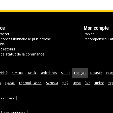
nce
Mon compte
acter
Panier
 concessionnaire le plus proche
Récompenses Ca
ide
t retours
de statut de la commande
體中文
Čeština
Dansk
Nederlands
Suomi
Français
Deutsch
Ελλη
ă
Русский
Español (Latino)
Svenska
தமிழ்
తెలుగు
ไทย
Türkçe
Укр
es cookies
itions juridiques