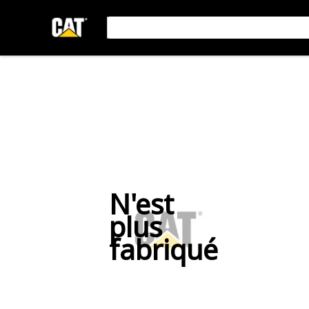
N'est
plus
fabriqué