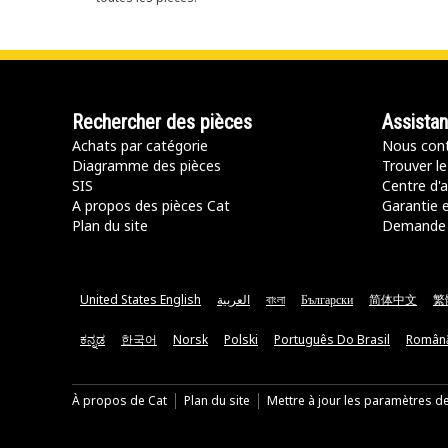
Rechercher des pièces
Assista
Achats par catégorie
Nous cont
Diagramme des pièces
Trouver le
SIS
Centre d'a
A propos des pièces Cat
Garantie e
Plan du site
Demande 
United States English
العربية
বাংলা
Български
简体中文
繁
ಕನ್ನಡ
한국어
Norsk
Polski
Português Do Brasil
Român
À propos de Cat
Plan du site
Mettre à jour les paramètres d