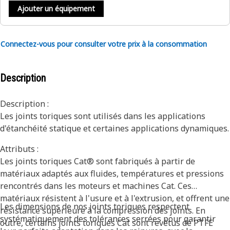
Ajouter un équipement
Connectez-vous pour consulter votre prix à la consommation
Description
Description :
Les joints toriques sont utilisés dans les applications
d'étanchéité statique et certaines applications dynamiques.
Attributs :
Les joints toriques Cat® sont fabriqués à partir de
matériaux adaptés aux fluides, températures et pressions
rencontrés dans les moteurs et machines Cat. Ces
matériaux résistent à l'usure et à l'extrusion, et offrent une
Les dimensions de nos joints toriques respectent
résistance supérieure à la compression des joints. En
systématiquement des tolérances serrées pour garantir
outre, certains joints toriques Cat sont revêtus de PTFE