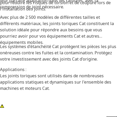
leur parfaite adaptation dans les rainures, avec la
pour réduire les risques de torsion et de coupure lors de
compression de joint nécessaire.
l'installation des joints.
Avec plus de 2 500 modèles de différentes tailles et
différents matériaux, les joints toriques Cat constituent la
solution idéale pour répondre aux besoins que vous
pourriez avoir pour vos équipements Cat et autres
équipements mobiles.
Les systèmes d'étanchéité Cat protègent les pièces les plus
onéreuses contre les fuites et la contamination. Protégez
votre investissement avec des joints Cat d'origine.
Applications :
Les joints toriques sont utilisés dans de nombreuses
applications statiques et dynamiques sur l'ensemble des
machines et moteurs Cat.