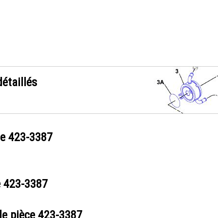
étaillés
ce
423-3387
e
423-3387
de pièce
423-3387