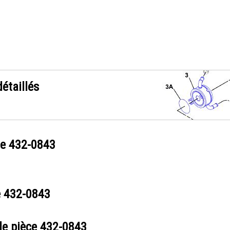
étaillés
ce
432-0843
e
432-0843
de pièce
432-0843