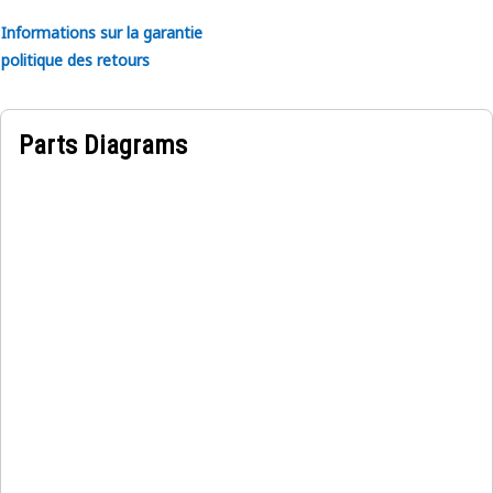
• Empêche l’enchevêtrement des bavettes avec les pneus ou
Informations sur la garantie
les chenilles, assurant ainsi la sécurité.
politique des retours
Utilisations :
Le support de montage de garde-boue est situé sur la
Parts Diagrams
plate-forme de l’équipement. Il est utilisé pour blocage
solidement les garde-boue en place, empêchant ainsi les
débris d’être projetés par les pneus pendant le
fonctionnement.