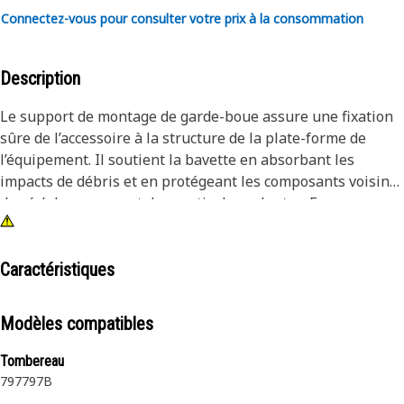
Connectez-vous pour consulter votre prix à la consommation
Description
Le support de montage de garde-boue assure une fixation
sûre de l’accessoire à la structure de la plate-forme de
l’équipement. Il soutient la bavette en absorbant les
impacts de débris et en protégeant les composants voisins
des éclaboussures et des particules volantes. En
maintenant solidement la bavette en place, la plaque de
support aide à maintenir sa position et son efficacité,
garantissant ainsi qu’elle protège adéquatement
Caractéristiques
l’équipement.
Modèles compatibles
Attributs :
• Absorbe les vibrations et les chocs pendant le
Tombereau
fonctionnement sur un terrain accidenté.
797
797B
• Maintient un alignement correct de la bavette.