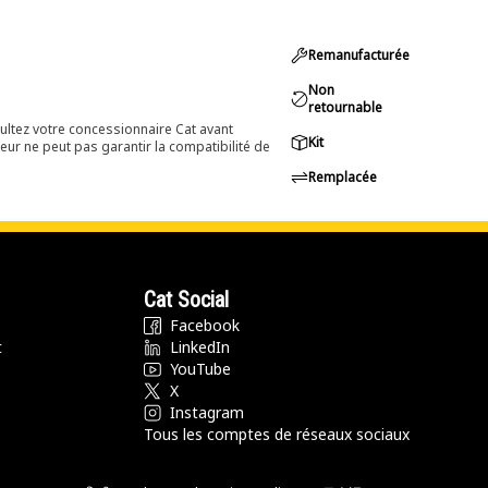
Remanufacturée
Non
retournable
ultez votre concessionnaire Cat avant
Kit
eur ne peut pas garantir la compatibilité de
Remplacée
Cat Social
Facebook
t
LinkedIn
YouTube
X
Instagram
Tous les comptes de réseaux sociaux