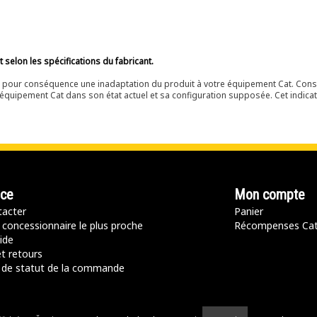
selon les spécifications du fabricant.
ir pour conséquence une inadaptation du produit à votre équipement Cat. Cons
équipement Cat dans son état actuel et sa configuration supposée. Cet indicat
nce
Mon compte
acter
Panier
 concessionnaire le plus proche
Récompenses Ca
ide
t retours
de statut de la commande