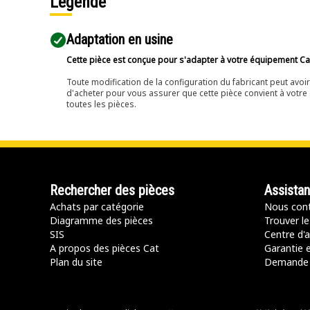
Légende
Adaptation en usine
Cette pièce est conçue pour s'adapter à votre équipement Cat 
Toute modification de la configuration du fabricant peut avo
d'acheter pour vous assurer que cette pièce convient à votre 
toutes les pièces.
Rechercher des pièces
Assista
Achats par catégorie
Nous cont
Diagramme des pièces
Trouver le
SIS
Centre d'a
A propos des pièces Cat
Garantie e
Plan du site
Demande 