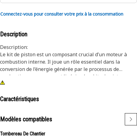
Connectez-vous pour consulter votre prix à la consommation
Description
Description:
Le kit de piston est un composant crucial d’un moteur à
combustion interne. Il joue un rôle essentiel dans la
conversion de l’énergie générée par le processus de
combustion en mouvement linéaire. Les kits de pistons
sont généralement construits à partir de matériaux à haute
résistance pour résister aux conditions extrêmes dans la
chambre de combustion. Les segments de compression
Caractéristiques
créent un joint entre le piston et les parois du cylindre.
Modèles compatibles
Attributs:
• Prévention des fuites de gaz lors des courses de
Tombereau De Chantier
compression et de combustion.