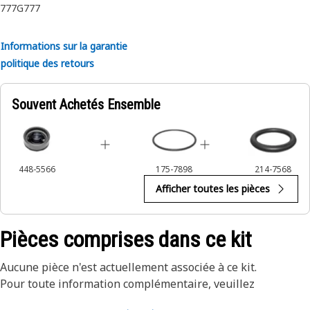
777G
777
• Empêche la surchauffe et assure des performances
optimales du moteur.
• Résiste aux températures, pressions et contraintes
Informations sur la garantie
mécaniques élevées dans le moteur.
politique des retours
Applications:
Souvent Achetés Ensemble
Le kit de piston est un composant essentiel d’un moteur à
combustion interne, convertissant l’énergie en mouvement
tout en maintenant une étanchéité et une durabilité
appropriées. Il est principalement utilisé dans les
448-5566
175-7898
214-7568
niveleuses, les camions, les tombereaux de chantier, les
Afficher toutes les pièces
tombereaux de carrière et les tracteurs Cat.
Pièces comprises dans ce kit
Aucune pièce n'est actuellement associée à ce kit.
Pour toute information complémentaire, veuillez