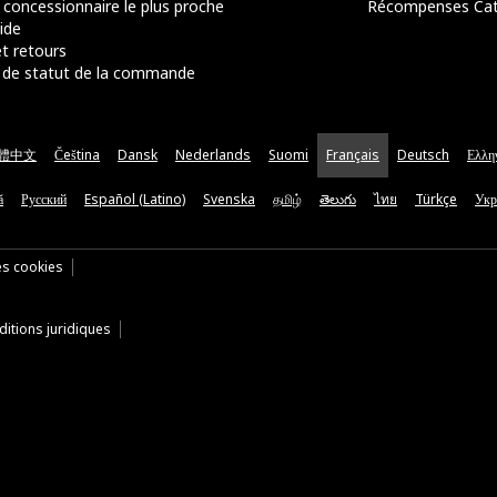
 concessionnaire le plus proche
Récompenses Ca
ide
t retours
de statut de la commande
體中文
Čeština
Dansk
Nederlands
Suomi
Français
Deutsch
Ελλη
ă
Русский
Español (Latino)
Svenska
தமிழ்
తెలుగు
ไทย
Türkçe
Укр
es cookies
itions juridiques