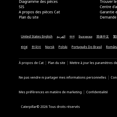
Diagramme des pièces
Trouver le
SIS
Centre d'a
A propos des pièces Cat
Garantie e
Plan du site
Demande 
United States English
العربية
বাংলা
Български
简体中文
繁
ಕನ್ನಡ
한국어
Norsk
Polski
Português Do Brasil
Român
À propos de Cat
Plan du site
Mettre à jour les paramètres d
Ne pas vendre ni partager mes informations personnelles
Cond
Mes préférences en matière de marketing
Confidentialité
Caterpillar© 2026 Tous droits réservés