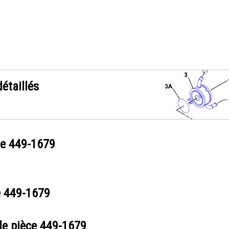
étaillés
ce
449-1679
e
449-1679
de pièce
449-1679