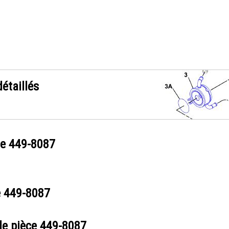
étaillés
ce
449-8087
e
449-8087
de pièce
449-8087