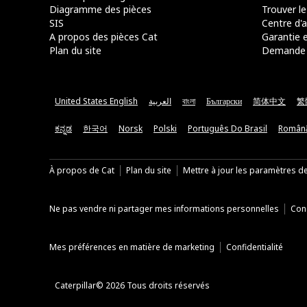
Diagramme des pièces
Trouver le
SIS
Centre d'a
A propos des pièces Cat
Garantie e
Plan du site
Demande 
United States English
العربية
বাংলা
Български
简体中文
繁
ಕನ್ನಡ
한국어
Norsk
Polski
Português Do Brasil
Român
À propos de Cat
Plan du site
Mettre à jour les paramètres d
Ne pas vendre ni partager mes informations personnelles
Cond
Mes préférences en matière de marketing
Confidentialité
Caterpillar© 2026 Tous droits réservés