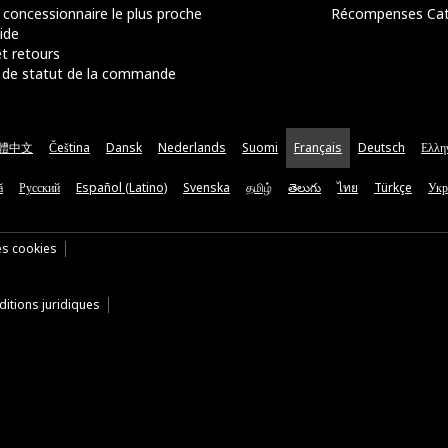
 concessionnaire le plus proche
Récompenses Ca
ide
t retours
de statut de la commande
體中文
Čeština
Dansk
Nederlands
Suomi
Français
Deutsch
Ελλη
ă
Русский
Español (Latino)
Svenska
தமிழ்
తెలుగు
ไทย
Türkçe
Укр
es cookies
itions juridiques