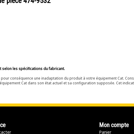
de pièce
474-9532
selon les spécifications du fabricant.
ir pour conséquence une inadaptation du produit à votre équipement Cat. Cons
équipement Cat dans son état actuel et sa configuration supposée. Cet indicat
nce
Mon compte
acter
Panier