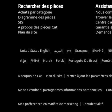
Rechercher des pièces
Assista
Achats par catégorie
Nous cont
Diagramme des pièces
Trouver le
SIS
Centre d'a
A propos des pièces Cat
Garantie e
Plan du site
Demande 
United States English
العربية
বাংলা
Български
简体中文
繁
ಕನ್ನಡ
한국어
Norsk
Polski
Português Do Brasil
Român
À propos de Cat
Plan du site
Mettre à jour les paramètres d
Ne pas vendre ni partager mes informations personnelles
Cond
Mes préférences en matière de marketing
Confidentialité