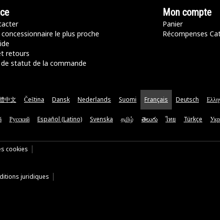
nce
Mon compte
acter
Panier
 concessionnaire le plus proche
Récompenses Ca
ide
t retours
de statut de la commande
體中文
Čeština
Dansk
Nederlands
Suomi
Français
Deutsch
Ελλη
ă
Русский
Español (Latino)
Svenska
தமிழ்
తెలుగు
ไทย
Türkçe
Укр
es cookies
itions juridiques