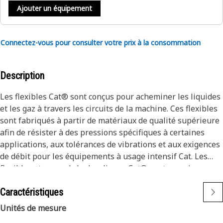
Ajouter un équipement
Connectez-vous pour consulter votre prix à la consommation
Description
Les flexibles Cat® sont conçus pour acheminer les liquides
et les gaz à travers les circuits de la machine. Ces flexibles
sont fabriqués à partir de matériaux de qualité supérieure
afin de résister à des pressions spécifiques à certaines
applications, aux tolérances de vibrations et aux exigences
de débit pour les équipements à usage intensif Cat. Les
flexibles et raccords hydrauliques Cat® sont soumis aux
processus de test les plus rigoureux du secteur. Chaque
Caractéristiques
combinaison de flexibles et de raccords Cat® est testée en
tant que système afin d’assurer un ajustement parfait
Unités de mesure
garantissant une sécurité et une fiabilité maximales.