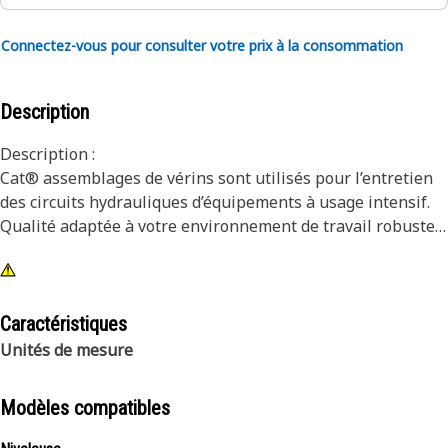
Connectez-vous pour consulter votre prix à la consommation
Description
Description :
Cat® assemblages de vérins sont utilisés pour l’entretien
des circuits hydrauliques d’équipements à usage intensif.
Qualité adaptée à votre environnement de travail robuste.
Attributs :
• Longueur fermée : 660,8 mm (26,01 in) (axe à tourillon)
• Course: 1169,2 mm (46,03 in)
Caractéristiques
• Pression en ordre de marche : 27560 kPa (3626 psi)
Unités de mesure
• Diamètre de la tige: 50,8 mm (2,00 in)
• Diamètre d'alésage: 76,2 mm (3,00 in)
Modèles compatibles
• Taille du filet de l'orifice : 3/4-16