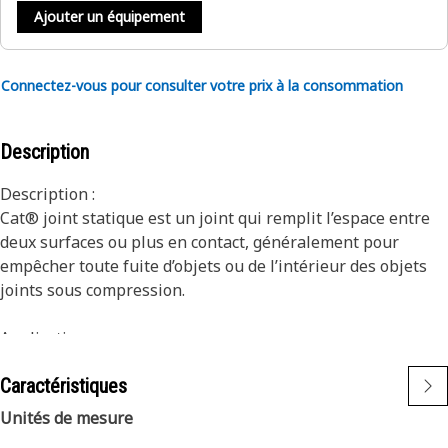
Ajouter un équipement
Connectez-vous pour consulter votre prix à la consommation
Description
Description :
Cat® joint statique est un joint qui remplit l’espace entre
deux surfaces ou plus en contact, généralement pour
empêcher toute fuite d’objets ou de l’intérieur des objets
joints sous compression.
Applications :
Consultez le manuel de votre propriétaire ou contactez
Caractéristiques
votre concessionnaire Cat® local pour plus d’informations.
~
Unités de mesure