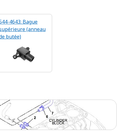
544-4643: Bague
supérieure (anneau
de butée)