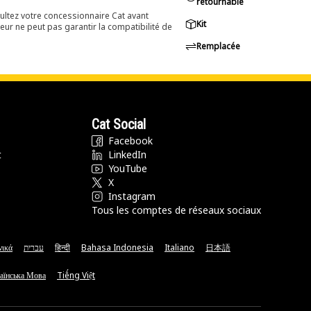
retournable
ultez votre concessionnaire Cat avant
Kit
eur ne peut pas garantir la compatibilité de
Remplacée
Cat Social
Facebook
t
LinkedIn
YouTube
X
Instagram
Tous les comptes de réseaux sociaux
νικά
עברית
हिन्दी
Bahasa Indonesia
Italiano
日本語
аїнська Мова
Tiếng Việt