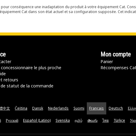
ir pour conséquence une inadaptation du produit à votre équipement Cat. Cons
équipement Cat dans son état actuel et sa configuration supposée. Cet indicat
nce
Mon compte
acter
Panier
 concessionnaire le plus proche
Récompenses Ca
ide
t retours
de statut de la commande
體中文
Čeština
Dansk
Nederlands
Suomi
Français
Deutsch
Ελλη
ă
Русский
Español (Latino)
Svenska
தமிழ்
తెలుగు
ไทย
Türkçe
Укр