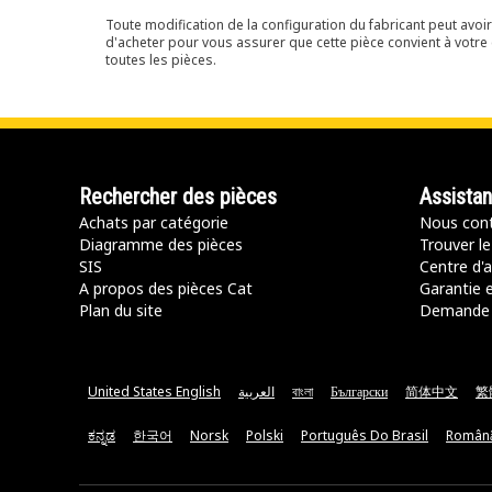
Toute modification de la configuration du fabricant peut avo
d'acheter pour vous assurer que cette pièce convient à votre 
toutes les pièces.
Rechercher des pièces
Assista
Achats par catégorie
Nous cont
Diagramme des pièces
Trouver le
SIS
Centre d'a
A propos des pièces Cat
Garantie e
Plan du site
Demande 
United States English
العربية
বাংলা
Български
简体中文
繁
ಕನ್ನಡ
한국어
Norsk
Polski
Português Do Brasil
Român