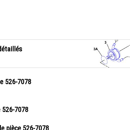
étaillés
ce
526-7078
e
526-7078
de pièce
526-7078