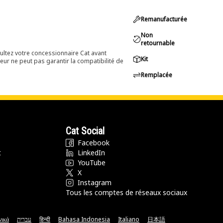
Remanufacturée
Non
retournable
ultez votre concessionnaire Cat avant
Kit
eur ne peut pas garantir la compatibilité de
Remplacée
Cat Social
Facebook
t
LinkedIn
YouTube
X
Instagram
Tous les comptes de réseaux sociaux
νικά
עברית
हिन्दी
Bahasa Indonesia
Italiano
日本語