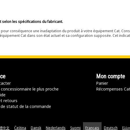
selon les spécifications du fabricant.
ir pour conséquence une inadaptation du produit à votre équipement Cat. Cons
équipement Cat dans son état actuel et sa configuration supposée. Cet indicat
nce
Mon compte
acter
Panier
 concessionnaire le plus proche
Récompenses Ca
ide
t retours
de statut de la commande
體中文
Čeština
Dansk
Nederlands
Suomi
Français
Deutsch
Ελλη