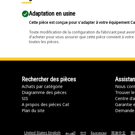
Adaptation en usine
Cette pièce est conçue pour s'adapter à votre équipement Cat 
Toute modification de la configuration du fabricant peut avo
d'acheter pour vous assurer que cette pièce convient à votre 
toutes les pièces.
Rechercher des pièces
Assista
Achats par catégorie
Nous cont
Diagramme des pièces
Trouver le
SIS
Centre d'a
A propos des pièces Cat
Garantie e
Plan du site
Demande 
United States English
العربية
বাংলা
Български
简体中文
繁