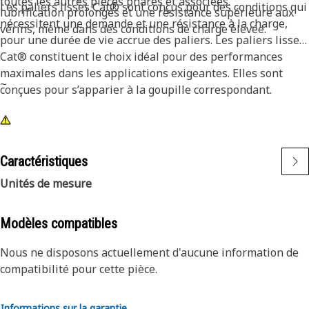
toutes les autres pièces phares et associées.
Les paliers lisses Cat® sont conçus pour des conditions qui
lubrification prolongés et une résistance supérieure aux
nécessitent une demande et une résistance à la charge,
vérins, même dans des conditions de charge élevée.
pour une durée de vie accrue des paliers. Les paliers lisses
Cat® constituent le choix idéal pour des performances
maximales dans les applications exigeantes. Elles sont
~
conçues pour s’apparier à la goupille correspondant.
Caractéristiques
Unités de mesure
Modèles compatibles
Nous ne disposons actuellement d'aucune information de
compatibilité pour cette pièce.
Informations sur la garantie