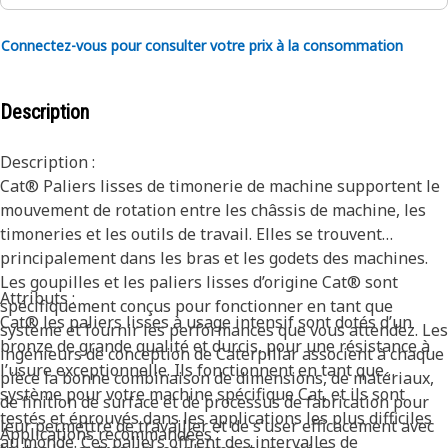
Connectez-vous pour consulter votre prix à la consommation
Description
Description :
Cat® Paliers lisses de timonerie de machine supportent le
mouvement de rotation entre les châssis de machine, les
timoneries et les outils de travail. Elles se trouvent
principalement dans les bras et les godets des machines.
Les goupilles et les paliers lisses d’origine Cat® sont
Attributs :
spécifiquement conçus pour fonctionner en tant que
Cat® les paliers lisses à usage intensif sont dotés d’un
système et fournir les performances que vous attendez. Les
bronze de grande qualité et durcis, pour une résistance à
ingénieurs de conception de Caterpillar associent à chaque
l’usure exceptionnelle. Ils fonctionnent en tant que
pièce la bonne combinaison de dimensions, de matériaux,
système pour votre machine spécifique Cat, et ils sont
de finition de surface et de processus de fabrication pour
testés et éprouvés dans les applications les plus difficiles
leur permettre de travailler et de s’user efficacement avec
Applications recommandées :
au monde. Ces paliers offrent des intervalles de