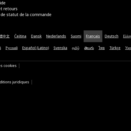
ide
t retours
de statut de la commande
體中文
Čeština
Dansk
Nederlands
Suomi
Français
Deutsch
Ελλη
ă
Русский
Español (Latino)
Svenska
தமிழ்
తెలుగు
ไทย
Türkçe
Укр
es cookies
itions juridiques