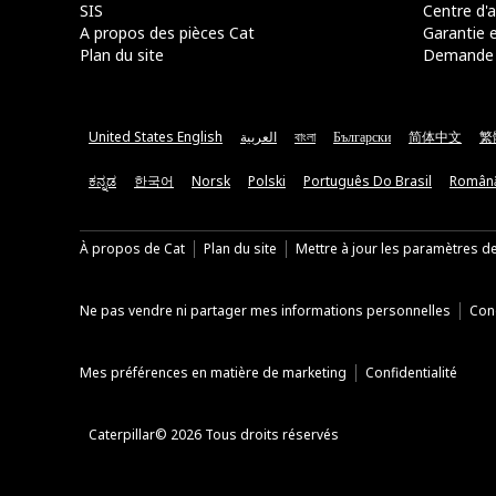
SIS
Centre d'a
A propos des pièces Cat
Garantie e
Plan du site
Demande 
United States English
العربية
বাংলা
Български
简体中文
繁
ಕನ್ನಡ
한국어
Norsk
Polski
Português Do Brasil
Român
À propos de Cat
Plan du site
Mettre à jour les paramètres d
Ne pas vendre ni partager mes informations personnelles
Cond
Mes préférences en matière de marketing
Confidentialité
Caterpillar© 2026 Tous droits réservés