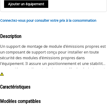
Ajouter un équipement
Connectez-vous pour consulter votre prix à la consommation
Description
Un support de montage de module d'émissions propres est
un composant de support conçu pour installer en toute
sécurité des modules d'émissions propres dans
l'équipement. Il assure un positionnement et une stabilité
appropriés, contribuant ainsi au contrôle des émissions et
à la conformité environnementale.
Attributs:
Caractéristiques
• Montage des modules d'émissions propres
• Assure un positionnement stable et approprié• Contribue
Modèles compatibles
au contrôle des émissions