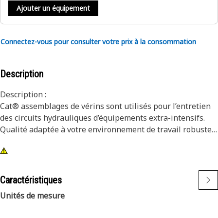
Ajouter un équipement
Connectez-vous pour consulter votre prix à la consommation
Description
Description :
Cat® assemblages de vérins sont utilisés pour l’entretien
des circuits hydrauliques d’équipements extra-intensifs.
Qualité adaptée à votre environnement de travail robuste
Applications :
Utilisés pour actionner des outils extra-intensifs dans les
circuits hydrauliques. pour obtenir plus d'informations,
Caractéristiques
veuillez consulter votre Manuel du propriétaire ou
Unités de mesure
contacter votre concessionnaire local Cat® .
~