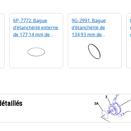
6P-7772: Bague
9G-2991: Bague
d'étanchéité externe
d'étanchéité de
de 177,14 mm de
134,93 mm de
diamètre intérieur
diamètre de jauge
étaillés