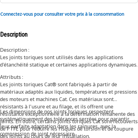
Connectez-vous pour consulter votre prix à la consommation
Description
Description :
Les joints toriques sont utilisés dans les applications
d'étanchéité statique et certaines applications dynamiques.
Attributs :
Les joints toriques Cat® sont fabriqués à partir de
matériaux adaptés aux liquides, températures et pressions
des moteurs et machines Cat. Ces matériaux sont
résistants à l'usure et au filage, et ils offrent une
Les dimensions de nos joints toriques respectent
résistance exceptionnelle à la déformation rémanente des
systématiquement des tolérances serrées pour garantir
joints. En outre, certains joints toriques Cat sont recouverts
leur parfaite adaptation dans les rainures, avec la
de PTFE pour réduire les risques de torsion et de coupure
compression de joint nécessaire.
des joints au cours de leur installation.