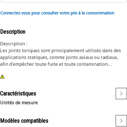
Connectez-vous pour consulter votre prix à la consommation
Description
Description :
Les joints toriques sont principalement utilisés dans des
applications statiques, comme joints axiaux ou radiaux,
afin d'empêcher toute fuite et toute contamination.
Attributs :
Les joints toriques Cat® sont fabriqués à partir de
matériaux adaptés aux liquides, températures et pressions
Caractéristiques
des moteurs et machines Cat®. Ces matériaux sont
Unités de mesure
résistants à l'usure et au filage, et ils offrent une
résistance exceptionnelle à la déformation rémanente des
joints. En outre, certains joints toriques Cat® sont
Modèles compatibles
recouverts de PTFE pour réduire les risques de torsion et