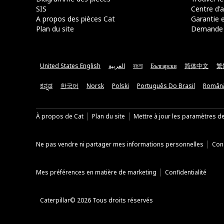
SIS
Centre d'a
A propos des pièces Cat
Garantie e
Plan du site
Demande 
United States English
العربية
বাংলা
Български
简体中文
繁
ಕನ್ನಡ
한국어
Norsk
Polski
Português Do Brasil
Român
À propos de Cat
Plan du site
Mettre à jour les paramètres d
Ne pas vendre ni partager mes informations personnelles
Cond
Mes préférences en matière de marketing
Confidentialité
Caterpillar© 2026 Tous droits réservés