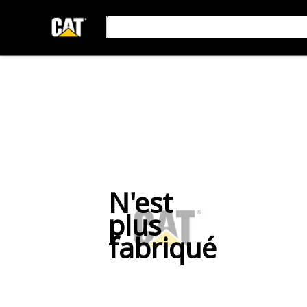
N'est
plus
fabriqué