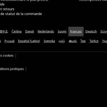
ide
t retours
de statut de la commande
體中文
Čeština
Dansk
Nederlands
Suomi
Français
Deutsch
Ελλη
ă
Русский
Español (Latino)
Svenska
தமிழ்
తెలుగు
ไทย
Türkçe
Укр
es cookies
itions juridiques