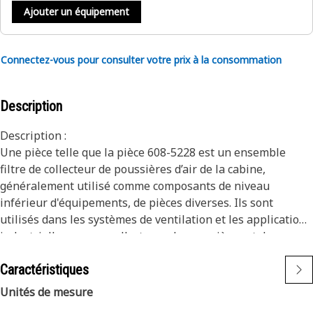
Ajouter un équipement
Connectez-vous pour consulter votre prix à la consommation
Description
Description :
Une pièce telle que la pièce 608-5228 est un ensemble
filtre de collecteur de poussières d’air de la cabine,
généralement utilisé comme composants de niveau
inférieur d'équipements, de pièces diverses. Ils sont
utilisés dans les systèmes de ventilation et les applications
industrielles comme collecteurs de poussières et de
colorants. La fibre de densité du matériau de filtre en fibre
Caractéristiques
de verre de grande qualité qui est placé dans le cadre en
carton, augmente du sens de l’admission d’air vers le sens
Unités de mesure
de la sortie d’air. Des performances de filtration élevées