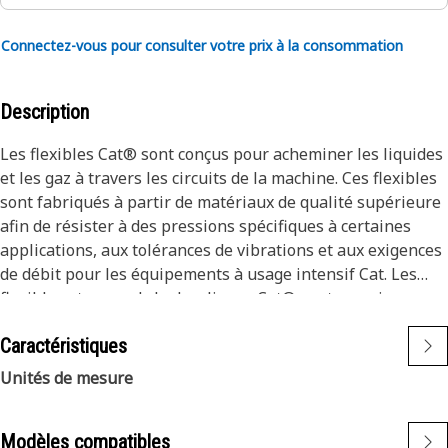
Connectez-vous pour consulter votre prix à la consommation
Description
Les flexibles Cat® sont conçus pour acheminer les liquides
et les gaz à travers les circuits de la machine. Ces flexibles
sont fabriqués à partir de matériaux de qualité supérieure
afin de résister à des pressions spécifiques à certaines
applications, aux tolérances de vibrations et aux exigences
de débit pour les équipements à usage intensif Cat. Les
flexibles et raccords hydrauliques Cat® sont soumis aux
processus de test les plus rigoureux du secteur. Chaque
Caractéristiques
combinaison de flexibles et de raccords Cat® est testée en
tant que système afin d’assurer un ajustement parfait
Unités de mesure
garantissant une sécurité et une fiabilité maximales. La
gamme de flexibles Cat® XT ES est conçue et fabriquée par
Modèles compatibles
Caterpillar pour les applications hydrauliques haute