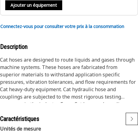
Ajouter un équipement
Connectez-vous pour consulter votre prix à la consommation
Description
Cat hoses are designed to route liquids and gases through
machine systems. These hoses are fabricated from
superior materials to withstand application specific
pressures, vibration tolerances, and flow requirements for
Cat heavy-duty equipment. Cat hydraulic hose and
couplings are subjected to the most rigorous testing
processes in the industry. Every Cat hose and coupling
combination is tested as a system to ensure a perfect fit
Caractéristiques
that yields maximum safety and dependability.
The construction of the hose is made from a special high
Unités de mesure
temperature synthetic rubber tube and single high tensile