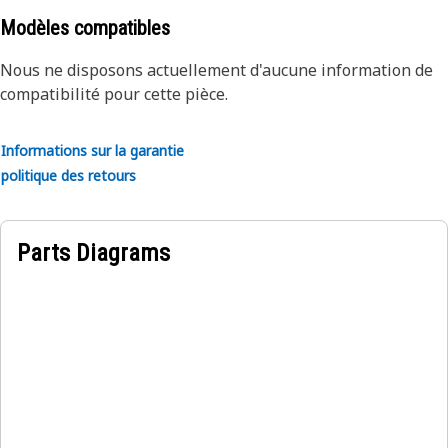
steel wire braid reinforcement. The outer cover is oil,
Modèles compatibles
weather, and abrasion resistant synthetic rubber.
Nous ne disposons actuellement d'aucune information de
compatibilité pour cette pièce.
Informations sur la garantie
politique des retours
Parts Diagrams