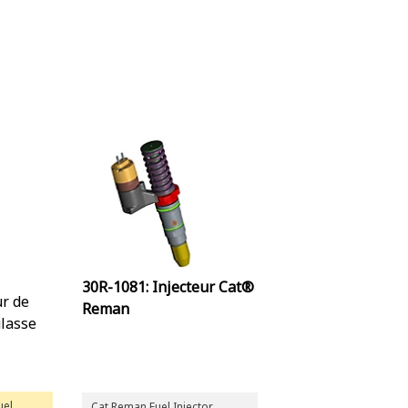
30R-1081: Injecteur Cat®
ur de
Reman
ulasse
uel
Cat Reman Fuel Injector