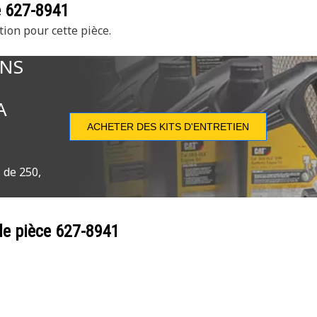
e
627-8941
tion pour cette pièce.
ONS
A
ACHETER DES KITS D'ENTRETIEN
 de 250,
de pièce
627-8941