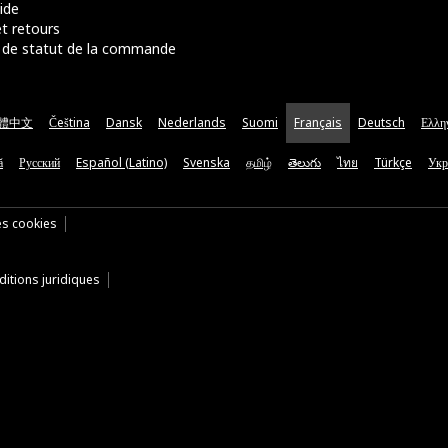
ide
t retours
de statut de la commande
體中文
Čeština
Dansk
Nederlands
Suomi
Français
Deutsch
Ελλη
ă
Русский
Español (Latino)
Svenska
தமிழ்
తెలుగు
ไทย
Türkçe
Укр
es cookies
itions juridiques