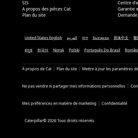
SIS
Centre d'a
A propos des pièces Cat
Garantie e
Plan du site
Demande 
United States English
العربية
বাংলা
Български
简体中文
繁
ಕನ್ನಡ
한국어
Norsk
Polski
Português Do Brasil
Român
À propos de Cat
Plan du site
Mettre à jour les paramètres d
Ne pas vendre ni partager mes informations personnelles
Cond
Mes préférences en matière de marketing
Confidentialité
Caterpillar© 2026 Tous droits réservés