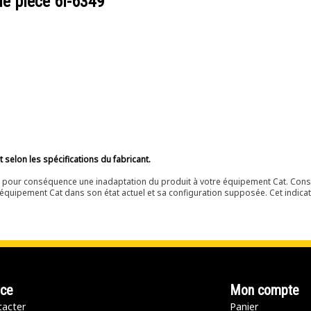
de pièce
6I-6349
selon les spécifications du fabricant.
ir pour conséquence une inadaptation du produit à votre équipement Cat. Cons
équipement Cat dans son état actuel et sa configuration supposée. Cet indicat
nce
Mon compte
acter
Panier