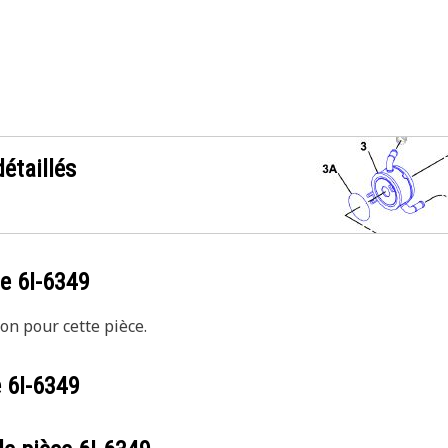
étaillés
ce
6I-6349
on pour cette pièce.
e
6I-6349