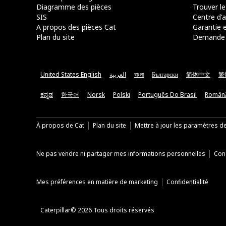
Diagramme des pièces
Trouver le
SIS
Centre d'a
A propos des pièces Cat
Garantie e
Plan du site
Demande 
United States English
العربية
বাংলা
Български
简体中文
繁
ಕನ್ನಡ
한국어
Norsk
Polski
Português Do Brasil
Român
À propos de Cat
Plan du site
Mettre à jour les paramètres d
Ne pas vendre ni partager mes informations personnelles
Cond
Mes préférences en matière de marketing
Confidentialité
Caterpillar© 2026 Tous droits réservés