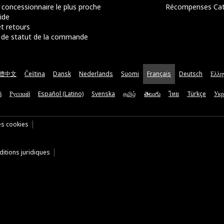
 concessionnaire le plus proche
Récompenses Ca
ide
t retours
de statut de la commande
體中文
Čeština
Dansk
Nederlands
Suomi
Français
Deutsch
Ελλη
ă
Русский
Español (Latino)
Svenska
தமிழ்
తెలుగు
ไทย
Türkçe
Укр
es cookies
itions juridiques