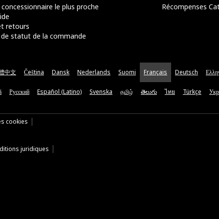
 concessionnaire le plus proche
Récompenses Ca
ide
t retours
de statut de la commande
體中文
Čeština
Dansk
Nederlands
Suomi
Français
Deutsch
Ελλη
ă
Русский
Español (Latino)
Svenska
தமிழ்
తెలుగు
ไทย
Türkçe
Укр
es cookies
itions juridiques