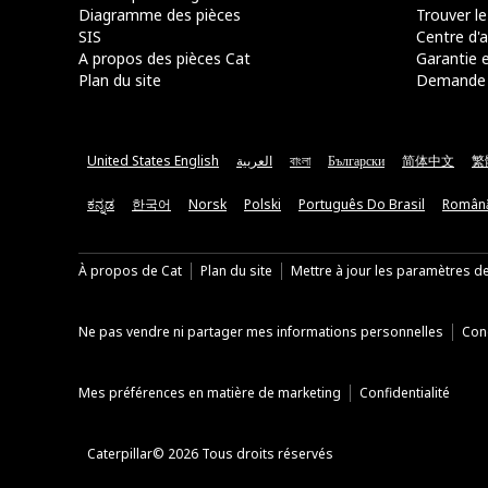
Diagramme des pièces
Trouver le
SIS
Centre d'a
A propos des pièces Cat
Garantie e
Plan du site
Demande 
United States English
العربية
বাংলা
Български
简体中文
繁
ಕನ್ನಡ
한국어
Norsk
Polski
Português Do Brasil
Român
À propos de Cat
Plan du site
Mettre à jour les paramètres d
Ne pas vendre ni partager mes informations personnelles
Cond
Mes préférences en matière de marketing
Confidentialité
Caterpillar© 2026 Tous droits réservés