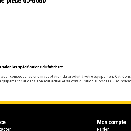
de pièce
6J-8680
selon les spécifications du fabricant.
ir pour conséquence une inadaptation du produit à votre équipement Cat. Cons
équipement Cat dans son état actuel et sa configuration supposée. Cet indicat
nce
Mon compte
acter
Panier