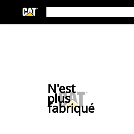
N'est
plus
fabriqué