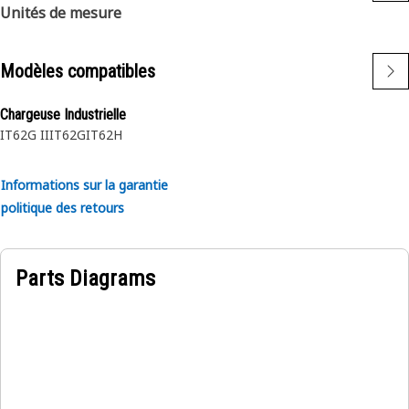
Unités de mesure
plus productif. Les segments de retenue respectent ou
dépassent les exigences ANSI, ASTM et DIN. Assemblé
dans une rainure d'arbre ou de carter pour retenir un
Modèles compatibles
composant ou un ensemble.
Chargeuse Industrielle
IT62G II
IT62G
IT62H
Informations sur la garantie
politique des retours
Parts Diagrams