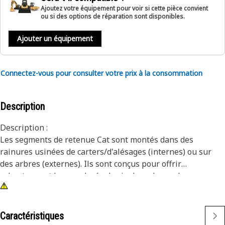
Ajoutez votre équipement pour voir si cette pièce convient
ou si des options de réparation sont disponibles.
Ajouter un équipement
Connectez-vous pour consulter votre prix à la consommation
Description
Description :
Les segments de retenue Cat sont montés dans des
rainures usinées de carters/d'alésages (internes) ou sur
des arbres (externes). Ils sont conçus pour offrir
robustesse et longue durée de vie dans de nombreuses
applications. Les segments de retenue Cat sont fabriqués
selon des spécifications précises. Ils sont conçus pour la
durabilité, la fiabilité et la productivité. Vous pouvez
Caractéristiques
compter sur ces produits Built For It pour vous aider à être